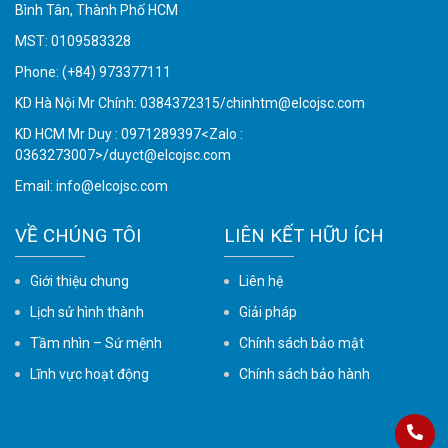
Bình Tân, Thành Phố HCM
MST: 0109583328
Phone:
(+84) 973377111
KD Hà Nội Mr Chính: 0384372315/chinhtm@elcojsc.com
KD HCM Mr Duy : 0971289397<Zalo :
0363273007>/duyct@elcojsc.com
Email:
info@elcojsc.com
VỀ CHÚNG TÔI
LIÊN KẾT HỮU ÍCH
Giới thiệu chung
Liên hệ
Lịch sử hình thành
Giải pháp
Tầm nhìn – Sứ mệnh
Chính sách bảo mật
Lĩnh vực hoạt động
Chính sách bảo hành