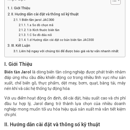
I. Giới Thiệu
II. Hướng dẫn cài đặt và thông số kỹ thuật
1 Biến tần jarol JAC300
1.a Sơ đồ chọn mã
1.b Kích thước biến tần
1.C Sơ đồ đấu nối
1.d Hướng dẫn cài đặt cơ bản biến tần JAC300
III. Kết Luận
Liên hệ ngay với chúng tôi để được báo giá và tư vấn nhanh nhất:
I. Giới Thiệu
Biến tần Jarol
là dòng biến tần công nghiệp được phát triển nhằm
đáp ứng nhu cầu điều khiển động cơ trong nhiều lĩnh vực như sản
xuất, chế biến gỗ, thực phẩm, dệt may, bơm, quạt, băng tải, máy
nén khí và các hệ thống tự động hóa.
Với ưu điểm hoạt động ổn định, dễ cài đặt, hiệu suất cao và chi phí
đầu tư hợp lý, Jarol đang trở thành lựa chọn của nhiều doanh
nghiệp mong muốn tối ưu hóa hiệu quả sản xuất mà vẫn tiết kiệm
chi phí.
II. Hướng dẫn cài đặt và thông số kỹ thuật