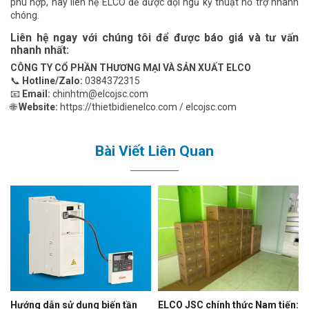
phù hợp, hãy liên hệ ELCO để được đội ngũ kỹ thuật hỗ trợ nhanh
chóng.
Liên hệ ngay với chúng tôi để được báo giá và tư vấn
nhanh nhất:
CÔNG TY CỔ PHẦN THƯƠNG MẠI VÀ SẢN XUẤT ELCO
📞
Hotline/Zalo:
0384372315
📧
Email:
chinhtm@elcojsc.com
🌐
Website:
https://thietbidienelco.com / elcojsc.com
Bài Viết Liên Quan
Hướng dẫn sử dụng biến tần
ELCO JSC chính thức Nam tiến: