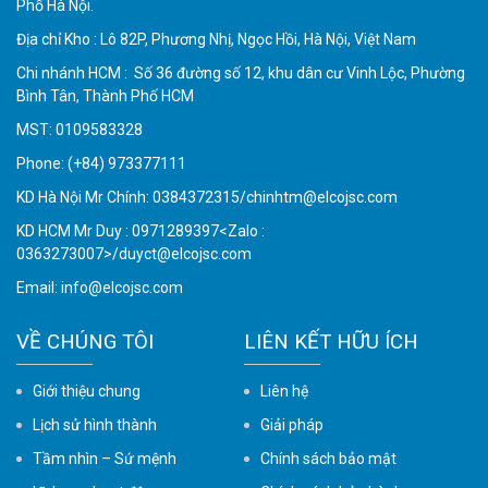
Phố Hà Nội.
Địa chỉ Kho : Lô 82P, Phương Nhị, Ngọc Hồi, Hà Nội, Việt Nam
Chi nhánh HCM : Số 36 đường số 12, khu dân cư Vinh Lộc, Phường
Bình Tân, Thành Phố HCM
MST: 0109583328
Phone:
(+84) 973377111
KD Hà Nội Mr Chính: 0384372315/chinhtm@elcojsc.com
KD HCM Mr Duy : 0971289397<Zalo :
0363273007>/duyct@elcojsc.com
Email:
info@elcojsc.com
VỀ CHÚNG TÔI
LIÊN KẾT HỮU ÍCH
Giới thiệu chung
Liên hệ
Lịch sử hình thành
Giải pháp
Tầm nhìn – Sứ mệnh
Chính sách bảo mật