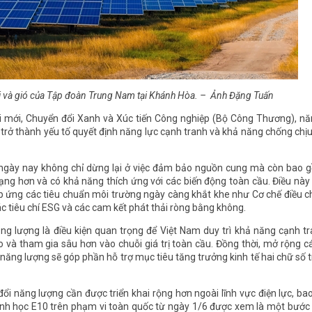
ời và gió của Tập đoàn Trung Nam tại Khánh Hòa. – Ảnh Đặng Tuấn
 mới, Chuyển đổi Xanh và Xúc tiến Công nghiệp (Bộ Công Thương), nă
 trở thành yếu tố quyết định năng lực cạnh tranh và khả năng chống chị
 ngày nay không chỉ dừng lại ở việc đảm bảo nguồn cung mà còn bao 
ạng hơn và có khả năng thích ứng với các biến động toàn cầu. Điều này
p ứng các tiêu chuẩn môi trường ngày càng khắt khe như Cơ chế điều c
c tiêu chí ESG và các cam kết phát thải ròng bằng không.
g lượng là điều kiện quan trọng để Việt Nam duy trì khả năng cạnh t
o và tham gia sâu hơn vào chuỗi giá trị toàn cầu. Đồng thời, mở rộng 
ăng lượng sẽ góp phần hỗ trợ mục tiêu tăng trưởng kinh tế hai chữ số t
i năng lượng cần được triển khai rộng hơn ngoài lĩnh vực điện lực, b
u sinh học E10 trên phạm vi toàn quốc từ ngày 1/6 được xem là một bước 