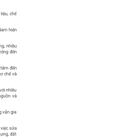
liệu, chế
 Nam hiện
ng, nhiều
hưởng đến
n tâm đến
cơ chế và
với nhiều
 nguồn và
 vẫn gia
 việc sửa
dựng, đất