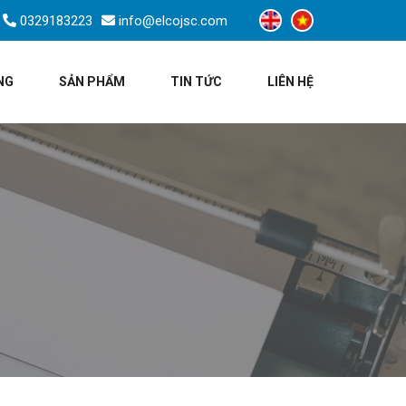
0329183223
info@elcojsc.com
NG
SẢN PHẨM
TIN TỨC
LIÊN HỆ