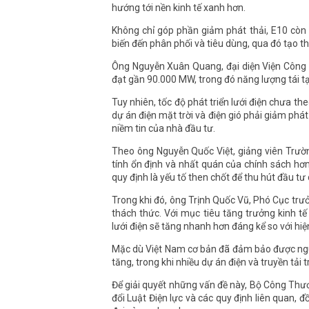
hướng tới nền kinh tế xanh hơn.
Không chỉ góp phần giảm phát thải, E10 còn mở
biến đến phân phối và tiêu dùng, qua đó tạo thê
Ông Nguyễn Xuân Quang, đại diện Viện Công n
đạt gần 90.000 MW, trong đó năng lượng tái 
Tuy nhiên, tốc độ phát triển lưới điện chưa th
dự án điện mặt trời và điện gió phải giảm phá
niềm tin của nhà đầu tư.
Theo ông Nguyễn Quốc Việt, giảng viên Trườn
tính ổn định và nhất quán của chính sách hơn l
quy định là yếu tố then chốt để thu hút đầu tư 
Trong khi đó, ông Trịnh Quốc Vũ, Phó Cục trư
thách thức. Với mục tiêu tăng trưởng kinh 
lưới điện sẽ tăng nhanh hơn đáng kể so với hiệ
Mặc dù Việt Nam cơ bản đã đảm bảo được ngu
tăng, trong khi nhiều dự án điện và truyền tải
Để giải quyết những vấn đề này, Bộ Công Thư
đổi Luật Điện lực và các quy định liên quan, đ