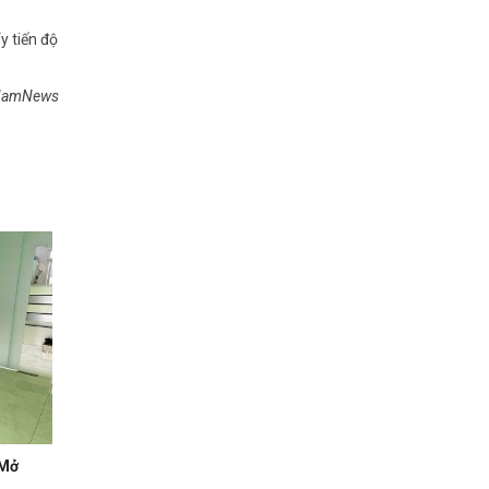
y tiến độ
tNamNews
 Mở