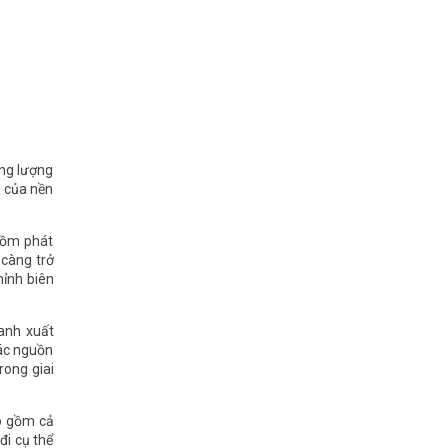
ng lượng
u của nền
gồm phát
 càng trở
hỉnh biên
ranh xuất
các nguồn
rong giai
ao gồm cả
đi cụ thể