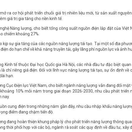
 ra cơ hội phát triển chuỗi giá trị nhiên liệu mới, từ sản xuất nguyên 
m giá trị gia tăng cho nền kinh tế.
ghệ Năng lượng, cho biết tổng công suất nguồn điện lắp đặt của Việt
tạo chiếm khoảng 27%.
eo kịp sự gia tăng của các nguồn năng lượng tái tạo. Tại một số địa phươ
t điện do hạn chế về khả năng truyền tải, gây lãng phí nguồn lực và ảnh 
g Kinh tế thuộc Đại học Quốc gia Hà Nội, các nhà đầu tư đặc biệt qua
à chỉ riêng giá điện. Đối với lĩnh vực năng lượng tái tạo, sự ổn định về 
dài hạn.
ởng Cục Điện lực Việt Nam, cho biết ngành năng lượng vẫn đang đối mặt 
tế khoảng 10% mỗi năm trong giai đoạn 2026-2030, nhu cầu phát triển
n nay.
ồn cung điện trong những năm gần đây, nhu cầu nhập khẩu năng lượng
 trọng điểm đang chậm tiến độ.
ơng đang hoàn thiện khung pháp lý cho phát triển năng lượng thông qua
ồng thời phối hợp với các bộ, ngành rà soát các quy định về đầu tư, xây 