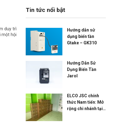
Tin tức nổi bật
m duy trì
Hướng dẫn sử
i một hội
dụng biến tần
Gtake – GK310
Hướng Dẫn Sử
Dụng Biến Tần
Jarol
ELCO JSC chính
thức Nam tiến: Mở
rộng chi nhánh tại
TP.HCM