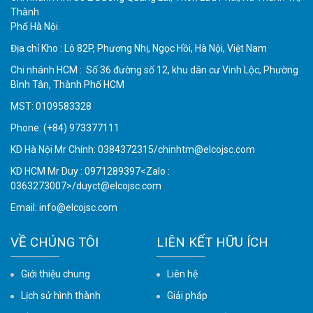
Thành
Phố Hà Nội.
Địa chỉ Kho : Lô 82P, Phương Nhị, Ngọc Hồi, Hà Nội, Việt Nam
Chi nhánh HCM : Số 36 đường số 12, khu dân cư Vinh Lộc, Phường
Bình Tân, Thành Phố HCM
MST: 0109583328
Phone:
(+84) 973377111
KD Hà Nội Mr Chính: 0384372315/chinhtm@elcojsc.com
KD HCM Mr Duy : 0971289397<Zalo :
0363273007>/duyct@elcojsc.com
Email:
info@elcojsc.com
VỀ CHÚNG TÔI
LIÊN KẾT HỮU ÍCH
Giới thiệu chung
Liên hệ
Lịch sử hình thành
Giải pháp