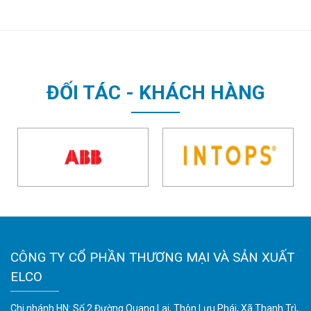
ĐỐI TÁC - KHÁCH HÀNG
CÔNG TY CỔ PHẦN THƯƠNG MẠI VÀ SẢN XUẤT
ELCO
Chi nhánh HN: Số 2 Đường Quang Lai, Thôn Lưu Phái, Xã Thanh Trì,