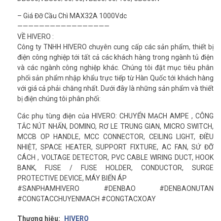
– Giá Đỡ Cầu Chì MAX32A 1000Vdc
—————————————————
VỀ HIVERO :
Công ty TNHH HIVERO chuyên cung cấp các sản phẩm, thiết bị
điện công nghiệp tới tất cả các khách hàng trong ngành tủ điện
và các ngành công nghiệp khác. Chúng tôi đặt mục tiêu phân
phối sản phẩm nhập khẩu trực tiếp từ Hàn Quốc tới khách hàng
với giá cả phải chăng nhất. Dưới đây là những sản phẩm và thiết
bị điện chúng tôi phân phối:
Các phụ tùng điện của HIVERO: CHUYỂN MẠCH AMPE , CÔNG
TẮC NÚT NHẤN, DOMINO, RƠ LE TRUNG GIAN, MICRO SWITCH,
MCCB OP HANDLE, MCC CONNECTOR, CEILING LIGHT, ĐIỀU
NHIỆT, SPACE HEATER, SUPPORT FIXTURE, AC FAN, SỨ ĐỠ
CÁCH , VOLTAGE DETECTOR, PVC CABLE WIRING DUCT, HOOK
BANK, FUSE / FUSE HOLDER, CONDUCTOR, SURGE
PROTECTIVE DEVICE, MÁY BIẾN ÁP
#SANPHAMHIVERO #DENBAO #DENBAONUTAN
#CONGTACCHUYENMACH #CONGTACXOAY
Thương hiệu:
HIVERO