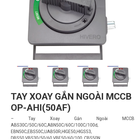
TAY XOAY GẮN NGOÀI MCCB
OP-AHI(50AF)
– Tay Xoay Gắn Ngoài MCCB
ABS30C/50C/60C,ABN50C/60C/100C/100d,
EBN50C,EBS50C,UAB50R,HIGE50,HIGS53,
DBS50,VBS30/50/60,VBE50/60/100, CBS50N