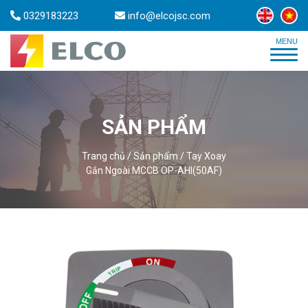
0329183223
info@elcojsc.com
SẢN PHẨM
Trang chủ
/
Sản phẩm
/
Tay Xoay
Gắn Ngoài MCCB OP-AHI(50AF)