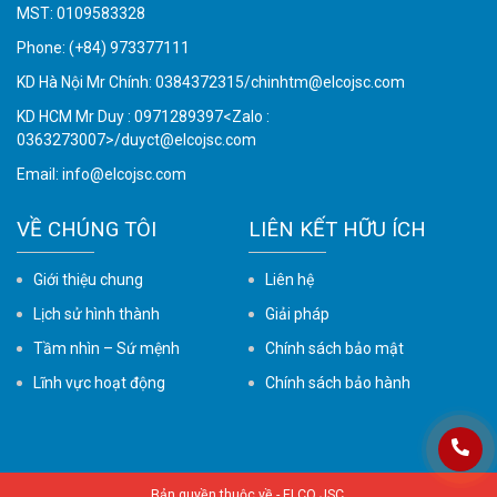
MST: 0109583328
Phone:
(+84) 973377111
KD Hà Nội Mr Chính: 0384372315/chinhtm@elcojsc.com
KD HCM Mr Duy : 0971289397<Zalo :
0363273007>/duyct@elcojsc.com
Email:
info@elcojsc.com
VỀ CHÚNG TÔI
LIÊN KẾT HỮU ÍCH
Giới thiệu chung
Liên hệ
Lịch sử hình thành
Giải pháp
Tầm nhìn – Sứ mệnh
Chính sách bảo mật
Lĩnh vực hoạt động
Chính sách bảo hành
Bản quyền thuộc về -
ELCO JSC
.