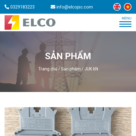
0329183223
info@elcojsc.com
SẢN PHẨM
Trang chủ
/
Sản phẩm
/
JUK 6N