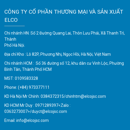
CÔNG TY CỔ PHẦN THƯƠNG MẠI VÀ SẢN XUẤT
ELCO
Chi nhánh HN: Số 2 Đường Quang Lai, Thôn Lưu Phái, Xã Thanh Trì,
Thành
Phố Hà Nội.
Địa chỉ Kho : Lô 82P, Phương Nhị, Ngọc Hồi, Hà Nội, Việt Nam
Chi nhánh HCM : Số 36 đường số 12, khu dân cư Vinh Lộc, Phường
Bình Tân, Thành Phố HCM
MST: 0109583328
Phone:
(+84) 973377111
KD Hà Nội Mr Chính: 0384372315/chinhtm@elcojsc.com
KD HCM Mr Duy : 0971289397<Zalo :
0363273007>/duyct@elcojsc.com
Email:
info@elcojsc.com