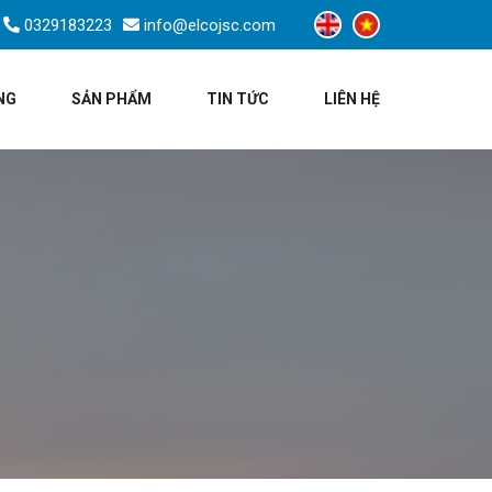
0329183223
info@elcojsc.com
NG
SẢN PHẨM
TIN TỨC
LIÊN HỆ