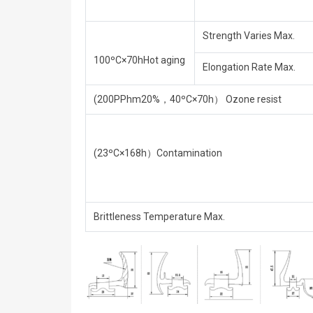
Strength Varies Max.
100ºC×70hHot aging
Elongation Rate Max.
(200PPhm20%，40ºC×70h） Ozone resist
(23ºC×168h）Contamination
Brittleness Temperature Max.