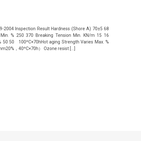
-2004 Inspection Result Hardness (Shore A) 70±5 68
e Min. % 250 370 Breaking Tension Min. KN/m 15 16
 50 50 100ºC×70hHot aging Strength Varies Max. %
0PPhm20%，40ºC×70h） Ozone resist […]