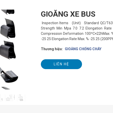
GIOĂNG XE BUS
Inspection Items (Unit) Standard QC/T639
Strength Min Mpa 7.0 7.2 Elongation Rat
Compression Deformation 100ºC×22hMax. %
-25 25 Elongation Rate Max. % -25 25 (20
Thương hiệu:
GIOĂNG CHỐNG CHÁY
LIÊN HỆ