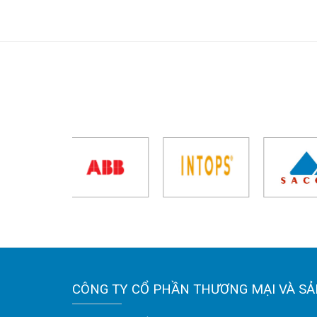
CÔNG TY CỔ PHẦN THƯƠNG MẠI VÀ SẢ