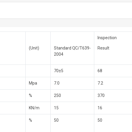
Inspection
(Unit)
Standard QC/T639-
Result
2004
70±5
68
Mpa
7.0
7.2
%
250
370
KN/m
15
16
%
50
50