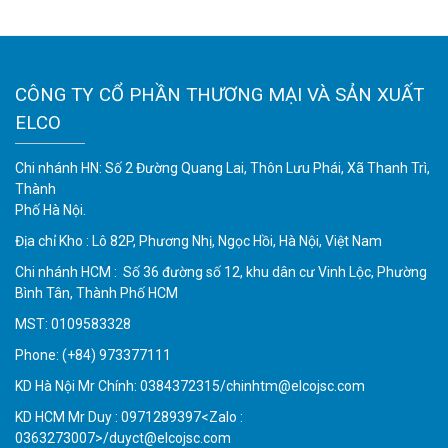
CÔNG TY CỔ PHẦN THƯƠNG MẠI VÀ SẢN XUẤT
ELCO
Chi nhánh HN: Số 2 Đường Quang Lai, Thôn Lưu Phái, Xã Thanh Trì,
Thành
Phố Hà Nội.
Địa chỉ Kho : Lô 82P, Phương Nhị, Ngọc Hồi, Hà Nội, Việt Nam
Chi nhánh HCM : Số 36 đường số 12, khu dân cư Vinh Lộc, Phường
Bình Tân, Thành Phố HCM
MST: 0109583328
Phone:
(+84) 973377111
KD Hà Nội Mr Chính: 0384372315/chinhtm@elcojsc.com
KD HCM Mr Duy : 0971289397<Zalo :
0363273007>/duyct@elcojsc.com