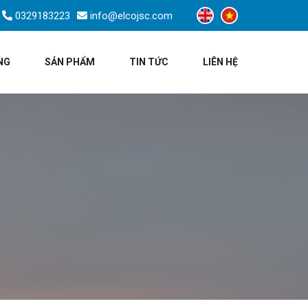
0329183223
info@elcojsc.com
NG
SẢN PHẨM
TIN TỨC
LIÊN HỆ