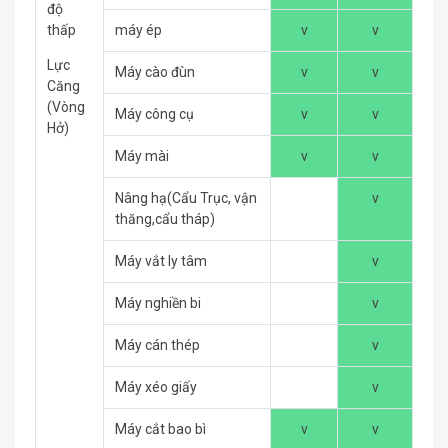
độ
thấp
máy ép
v
v
Lực
Máy cào đùn
v
v
Căng
(Vòng
Máy công cụ
v
v
Hở)
Máy mài
v
v
Nâng hạ(Cẩu Trục, vận
v
thăng,cẩu tháp)
Máy vắt ly tâm
v
Máy nghiền bi
v
Máy cán thép
v
Máy xéo giấy
v
Máy cắt bao bì
v
v