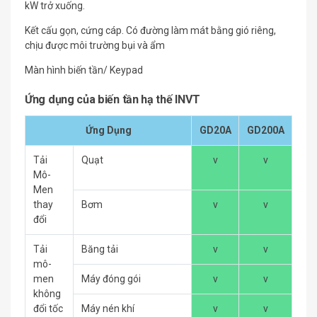
kW trở xuống.
Kết cấu gọn, cứng cáp. Có đường làm mát bằng gió riêng,
chịu được môi trường bụi và ẩm
Màn hình biến tần/ Keypad
Ứng dụng của biến tần hạ thế INVT
Ứng Dụng
GD20A
GD200A
Tải
Quạt
v
v
Mô-
Men
thay
Bơm
v
v
đổi
Tải
Băng tải
v
v
mô-
men
Máy đóng gói
v
v
không
đổi tốc
Máy nén khí
v
v