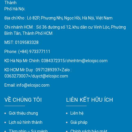
Thành
Phố Hà Nội.
Địa chỉ Kho : Lô 82P, Phương Nhị, Ngọc Hồi, Hà Nội, Việt Nam
Chi nhánh HCM : Số 36 đường số 12, khu dân cư Vinh Lộc, Phường
Bình Tân, Thành Phố HCM
MST: 0109583328
Phone:
(+84) 973377111
KD Hà Nội Mr Chính: 0384372315/chinhtm@elcojsc.com
KD HCM Mr Duy : 0971289397<Zalo :
0363273007>/duyct@elcojsc.com
Email:
info@elcojsc.com
VỀ CHÚNG TÔI
LIÊN KẾT HỮU ÍCH
Giới thiệu chung
Liên hệ
Lịch sử hình thành
Giải pháp
Tầm nhìn – Sứ mệnh
Chính sách bảo mật