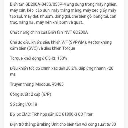
Biến tần GD200A-045G/055P-4 ứng dụng trong máy nghiền,
máy cán, kéo, cảo đùn, máy tráng màng, máy xeo giấy, máy
tạo sợi, máy dệt, nhuộm, đóng gói, chế biến gỗ, băng tải, cần
trục, nâng hạ , máy nén khí, bơm và quạt…
Chức năng chính của Biến tần INVT GD200A
Chế độ điều khiển: Điều khiển V/F (SVPWM), Vector không
cảm biến (SVC) và điều khiển Torque
Torque khởi động ở 0.5Hz: 150%
Điều khiển tốc độ chính xác đến ±0.2%, đáp ứng nhanh <20
ms
Truyền thông: Modbus, RS485
Công suất : 2 cấp (G/P)
Số cổng I/O: 18
Bộ lọc EMC: Tích hợp sẵn IEC 61800-3 C3 Filter
Điện trở thắng: Braking Unit cho biến tần với công suất từ 30