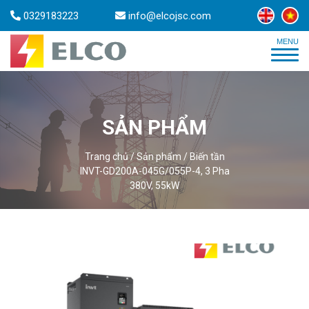
0329183223
info@elcojsc.com
SẢN PHẨM
Trang chủ
/
Sản phẩm
/
Biến tần
INVT-GD200A-045G/055P-4, 3 Pha
380V, 55kW