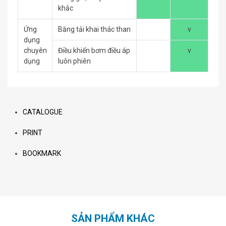
khắc
Ứng
Băng tải khai thác than
v
dụng
chuyên
Điều khiển bơm điều áp
v
dụng
luôn phiên
CATALOGUE
PRINT
BOOKMARK
SẢN PHẨM KHÁC