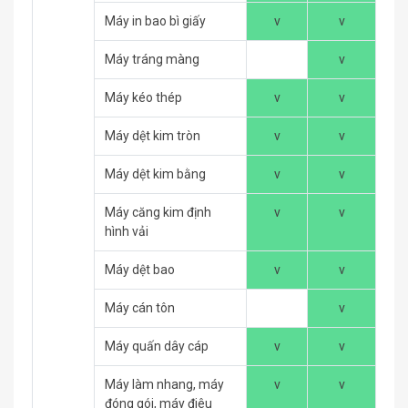
Máy in bao bì giấy
v
v
Máy tráng màng
v
Máy kéo thép
v
v
Máy dệt kim tròn
v
v
Máy dệt kim bằng
v
v
Máy căng kim định
v
v
hình vải
Máy dệt bao
v
v
Máy cán tôn
v
Máy quấn dây cáp
v
v
Máy làm nhang, máy
v
v
đóng gói, máy điêu