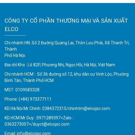
CÔNG TY CỔ PHẦN THƯƠNG MẠI VÀ SẢN XUẤT
ELCO
Chi nhánh HN: Số 2 Đường Quang Lai, Thôn Lưu Phái, Xã Thanh Trì,
Thành
Phố Hà Nội.
Địa chỉ Kho : Lô 82P, Phương Nhị, Ngọc Hồi, Hà Nội, Việt Nam
Chi nhánh HCM : Số 36 đường số 12, khu dân cư Vinh Lộc, Phường
Bình Tân, Thành Phố HCM
MST: 0109583328
Phone:
(+84) 973377111
KD Hà Nội Mr Chính: 0384372315/chinhtm@elcojsc.com
KD HCM Mr Duy : 0971289397<Zalo :
0363273007>/duyct@elcojsc.com
Email:
info@elcojsc.com