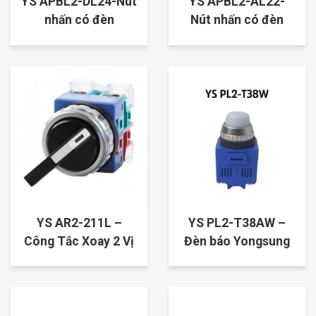
YS APBL2-DL24-Nút
YS APBL2-AL22-
nhấn có đèn
Nút nhấn có đèn
Yongsung, 24VDC
Yongsung 220V,
,ø25mm
ø25mm
YS AR2-211L –
YS PL2-T38AW –
Công Tắc Xoay 2 Vị
Đèn báo Yongsung
Trí
380V, ø25mm