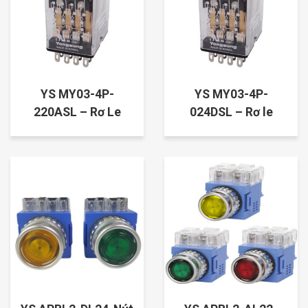
YS MY03-4P-
YS MY03-4P-
220ASL – Rơ Le
024DSL – Rơ le
Trung Gian 14 Chân
trung gian 14 Chân
Dẹp, 220VAC
Dẹp, 24VDC