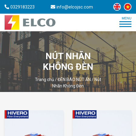
0329183223
info@elcojsc.com
NÚT NHÃN
KHÔNG ĐÈN
Trang chủ
/
ĐÈN BÁO NÚT ẤN
/
Nút
Nhãn Không Đèn