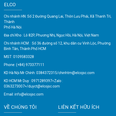
ELCO
Chi nhánh HN: Số 2 Đường Quang Lai, Thôn Lưu Phái, Xã Thanh Trì,
Thành
Phố Hà Nội.
Địa chỉ Kho : Lô 82P, Phương Nhị, Ngọc Hồi, Hà Nội, Việt Nam
Chi nhánh HCM : Số 36 đường số 12, khu dân cư Vinh Lộc, Phường
Bình Tân, Thành Phố HCM
MST: 0109583328
Phone:
(+84) 973377111
KD Hà Nội Mr Chính: 0384372315/chinhtm@elcojsc.com
KD HCM Mr Duy : 0971289397<Zalo :
0363273007>/duyct@elcojsc.com
Email:
info@elcojsc.com
VỀ CHÚNG TÔI
LIÊN KẾT HỮU ÍCH