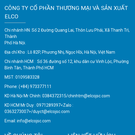
CÔNG TY CỔ PHẦN THƯƠNG MẠI VÀ SẢN XUẤT
ELCO
Chi nhánh HN: Số 2 Đường Quang Lai, Thôn Lưu Phái, Xã Thanh Trì,
Thành
Phố Hà Nội.
Địa chỉ Kho : Lô 82P, Phương Nhị, Ngọc Hồi, Hà Nội, Việt Nam
Chi nhánh HCM : Số 36 đường số 12, khu dân cư Vinh Lộc, Phường
Bình Tân, Thành Phố HCM
MST: 0109583328
Phone:
(+84) 973377111
KD Hà Nội Mr Chính: 0384372315/chinhtm@elcojsc.com
KD HCM Mr Duy : 0971289397<Zalo :
0363273007>/duyct@elcojsc.com
Email:
info@elcojsc.com