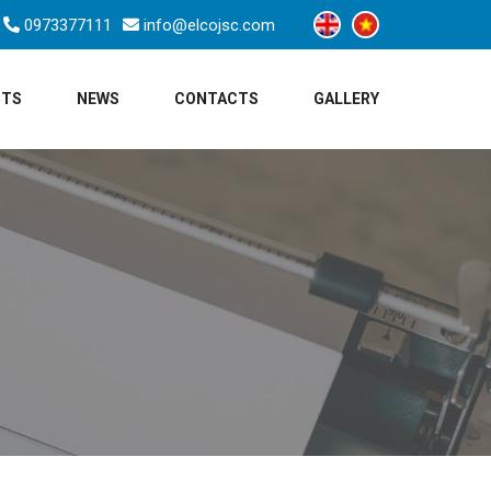
0973377111
info@elcojsc.com
CTS
NEWS
CONTACTS
GALLERY