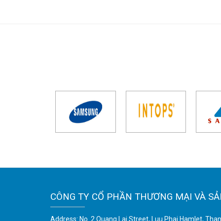
CÔNG TY CỔ PHẦN THƯƠNG MẠI VÀ SẢ
Address: No. 2 Quang Lai Street, Luu Phai Hamlet, Tha