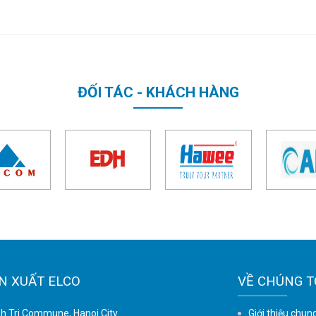
ĐỐI TÁC - KHÁCH HÀNG
N XUẤT ELCO
VỀ CHÚNG T
nh Tri Commune, Hanoi City.
Giới thiệu chun