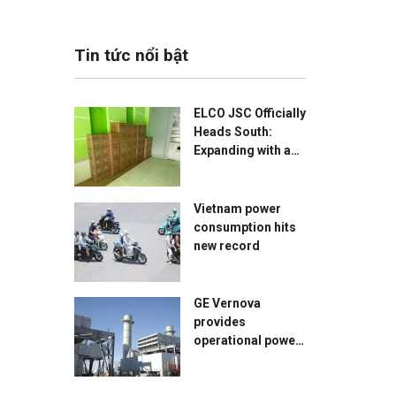
Tin tức nổi bật
ELCO JSC Officially
Heads South:
Expanding with a
Brand-New Branch
in HCMC
Vietnam power
consumption hits
new record
GE Vernova
provides
operational power
in Vietnam.