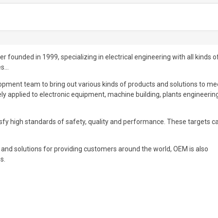
r founded in 1999, specializing in electrical engineering with all kinds o
es…
opment team to bring out various kinds of products and solutions to me
y applied to electronic equipment, machine building, plants engineering
tisfy high standards of safety, quality and performance. These targets c
s and solutions for providing customers around the world, OEM is also
s.