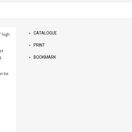
CATALOGUE
f high
PRINT
et
,
BOOKMARK
an be