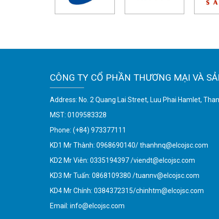
CÔNG TY CỔ PHẦN THƯƠNG MẠI VÀ SẢ
Address: No. 2 Quang Lai Street, Luu Phai Hamlet, Tha
MST: 0109583328
Phone:
(+84) 973377111
KD1 Mr Thành: 0968690140/ thanhnq@elcojsc.com
KD2 Mr Viên: 0335194397 /viendt@elcojsc.com
KD3 Mr Tuấn: 0868109380 /tuannv@elcojsc.com
KD4 Mr Chính: 0384372315/chinhtm@elcojsc.com
Email:
info@elcojsc.com