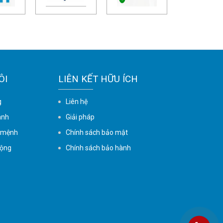
ÔI
LIÊN KẾT HỮU ÍCH
g
Liên hệ
ành
Giải pháp
 mệnh
Chính sách bảo mật
động
Chính sách bảo hành