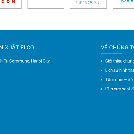
N XUẤT ELCO
VỀ CHÚNG T
nh Tri Commune, Hanoi City.
Giới thiệu chun
Lịch sử hình th
Tầm nhìn – Sứ
Lĩnh vực hoạt 