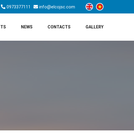
0973377111
info@elcojsc.com
CTS
NEWS
CONTACTS
GALLERY