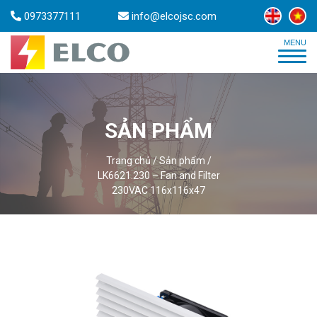
0973377111
info@elcojsc.com
SẢN PHẨM
Trang chủ
/
Sản phẩm
/
LK6621.230 – Fan and Filter
230VAC 116x116x47