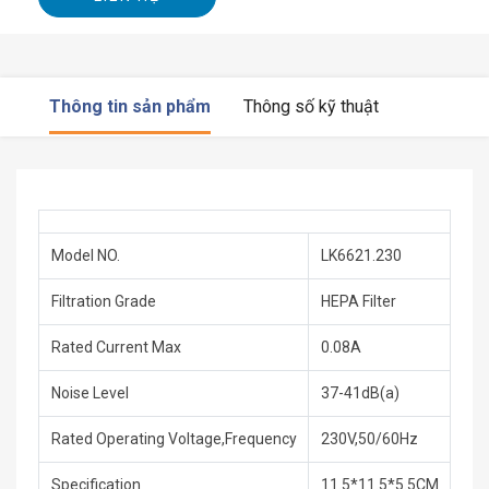
Thông tin sản phẩm
Thông số kỹ thuật
Model NO.
LK6621.230
Filtration Grade
HEPA Filter
Rated Current Max
0.08A
Noise Level
37-41dB(a)
Rated Operating Voltage,Frequency
230V,50/60Hz
Specification
11.5*11.5*5.5CM