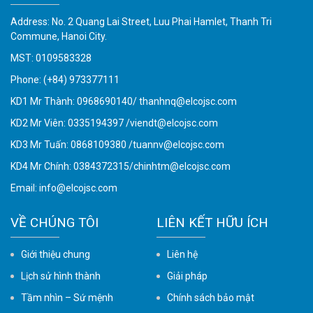
Address: No. 2 Quang Lai Street, Luu Phai Hamlet, Thanh Tri
Commune, Hanoi City.
MST: 0109583328
Phone:
(+84) 973377111
KD1 Mr Thành: 0968690140/ thanhnq@elcojsc.com
KD2 Mr Viên: 0335194397 /viendt@elcojsc.com
KD3 Mr Tuấn: 0868109380 /tuannv@elcojsc.com
KD4 Mr Chính: 0384372315/chinhtm@elcojsc.com
Email:
info@elcojsc.com
VỀ CHÚNG TÔI
LIÊN KẾT HỮU ÍCH
Giới thiệu chung
Liên hệ
Lịch sử hình thành
Giải pháp
Tầm nhìn – Sứ mệnh
Chính sách bảo mật