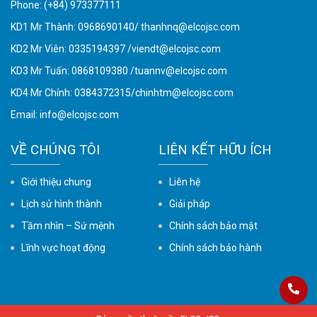
Phone:
(+84) 973377111
KD1 Mr Thành: 0968690140/ thanhnq@elcojsc.com
KD2 Mr Viên: 0335194397 /viendt@elcojsc.com
KD3 Mr Tuấn: 0868109380 /tuannv@elcojsc.com
KD4 Mr Chính: 0384372315/chinhtm@elcojsc.com
Email:
info@elcojsc.com
VỀ CHÚNG TÔI
LIÊN KẾT HỮU ÍCH
Giới thiệu chung
Liên hệ
Lịch sử hình thành
Giải pháp
Tầm nhìn – Sứ mệnh
Chính sách bảo mật
Lĩnh vực hoạt động
Chính sách bảo hành