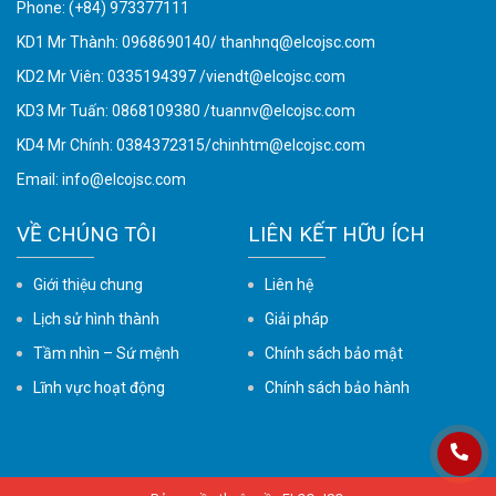
Phone:
(+84) 973377111
KD1 Mr Thành: 0968690140/ thanhnq@elcojsc.com
KD2 Mr Viên: 0335194397 /viendt@elcojsc.com
KD3 Mr Tuấn: 0868109380 /tuannv@elcojsc.com
KD4 Mr Chính: 0384372315/chinhtm@elcojsc.com
Email:
info@elcojsc.com
VỀ CHÚNG TÔI
LIÊN KẾT HỮU ÍCH
Giới thiệu chung
Liên hệ
Lịch sử hình thành
Giải pháp
Tầm nhìn – Sứ mệnh
Chính sách bảo mật
Lĩnh vực hoạt động
Chính sách bảo hành