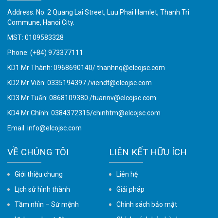
Address: No. 2 Quang Lai Street, Luu Phai Hamlet, Thanh Tri
Commune, Hanoi City.
MST: 0109583328
Phone:
(+84) 973377111
KD1 Mr Thành: 0968690140/ thanhnq@elcojsc.com
KD2 Mr Viên: 0335194397 /viendt@elcojsc.com
KD3 Mr Tuấn: 0868109380 /tuannv@elcojsc.com
KD4 Mr Chính: 0384372315/chinhtm@elcojsc.com
Email:
info@elcojsc.com
VỀ CHÚNG TÔI
LIÊN KẾT HỮU ÍCH
Giới thiệu chung
Liên hệ
Lịch sử hình thành
Giải pháp
Tầm nhìn – Sứ mệnh
Chính sách bảo mật